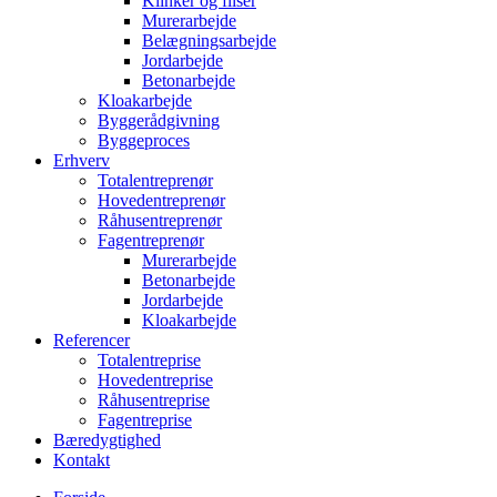
Klinker og fliser
Murerarbejde
Belægningsarbejde
Jordarbejde
Betonarbejde
Kloakarbejde
Byggerådgivning
Byggeproces
Erhverv
Totalentreprenør
Hovedentreprenør
Råhusentreprenør
Fagentreprenør
Murerarbejde
Betonarbejde
Jordarbejde
Kloakarbejde
Referencer
Totalentreprise
Hovedentreprise
Råhusentreprise
Fagentreprise
Bæredygtighed
Kontakt