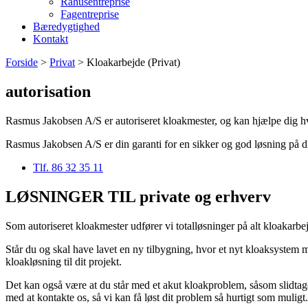
Råhusentreprise
Fagentreprise
Bæredygtighed
Kontakt
Forside
>
Privat
>
Kloakarbejde (Privat)
autorisation
Rasmus Jakobsen A/S er autoriseret kloakmester, og kan hjælpe dig hvad
Rasmus Jakobsen A/S er din garanti for en sikker og god løsning på d
Tlf. 86 32 35 11
LØSNINGER TIL private og erhverv
Som autoriseret kloakmester udfører vi totalløsninger på alt kloakarbej
Står du og skal have lavet en ny tilbygning, hvor et nyt kloaksystem mu
kloakløsning til dit projekt.
Det kan også være at du står med et akut kloakproblem, såsom slidtage,
med at kontakte os, så vi kan få løst dit problem så hurtigt som muligt.