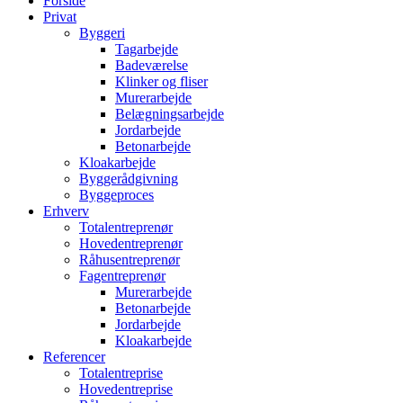
Forside
Privat
Byggeri
Tagarbejde
Badeværelse
Klinker og fliser
Murerarbejde
Belægningsarbejde
Jordarbejde
Betonarbejde
Kloakarbejde
Byggerådgivning
Byggeproces
Erhverv
Totalentreprenør
Hovedentreprenør
Råhusentreprenør
Fagentreprenør
Murerarbejde
Betonarbejde
Jordarbejde
Kloakarbejde
Referencer
Totalentreprise
Hovedentreprise