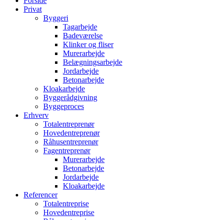
Forside
Privat
Byggeri
Tagarbejde
Badeværelse
Klinker og fliser
Murerarbejde
Belægningsarbejde
Jordarbejde
Betonarbejde
Kloakarbejde
Byggerådgivning
Byggeproces
Erhverv
Totalentreprenør
Hovedentreprenør
Råhusentreprenør
Fagentreprenør
Murerarbejde
Betonarbejde
Jordarbejde
Kloakarbejde
Referencer
Totalentreprise
Hovedentreprise