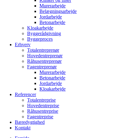
Klinker og fliser
Murerarbejde
Belægningsarbejde
Jordarbejde
Betonarbejde
Kloakarbejde
Byggerådgivning
Byggeproces
Erhverv
Totalentreprenør
Hovedentreprenør
Råhusentreprenør
Fagentreprenør
Murerarbejde
Betonarbejde
Jordarbejde
Kloakarbejde
Referencer
Totalentreprise
Hovedentreprise
Råhusentreprise
Fagentreprise
Bæredygtighed
Kontakt