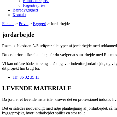
Råhusentreprise
Fagentreprise
Bæredygtighed
Kontakt
Forside
>
Privat
>
Byggeri
>
Jordarbejde
jordarbejde
Rasmus Jakobsen A/S udfører alle typer af jordarbejde med uddannede 
Du er derfor i sikre hænder, når du vælger at samarbejde med Rasmus
Vi kan udføre både store og små opgaver indenfor jordarbejde, og vi gør
dit projekt har brug for.
Tlf. 86 32 35 11
LEVENDE MATERIALE
Da jord er et levende materiale, kræver det en professionel indsats, hv
Det er således nødvendigt med nøje planlægning af jordarbejdet, så man
byggeprojekt, hvor jordarbejdet spiller en stor rolle.